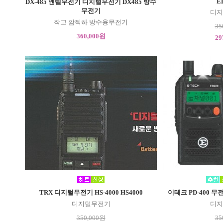
E
DX-485 엔텔무전기 디지털무전기 DX485 방수
무전기
디지
작고 깜찍하 방수용무전기
35
360,000원
29
TRX 디지털무전기 HS-4000 HS4000
이테크 PD-400 무
디지털무전기
디지
350,000원
35