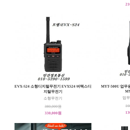
21
EVX-S24 소형디지털무전기 EVXS24 버텍스디
MYT-500U 
MY
지탈무전기
업무
소형무전기
16
380,000원
13
330,000원